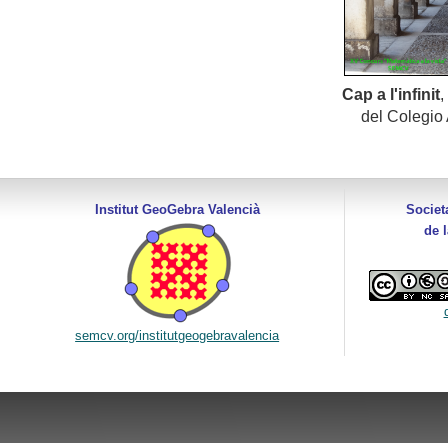
Cap a l'infinit
,
del Colegio
Institut GeoGebra Valencià
Societ
de 
semcv.org/institutgeogebravalencia