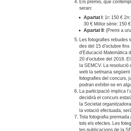
Els premis, que contempla
seran:
Apartat I
: 1r: 150 € 2n
30 € Millor sèrie: 150 €
Apartat II
: (Premi a un
Les fotografies rebudes s
des del 15 d'octubre fins 
d'Educació Matemàtica de
20 d'octubre del 2018. El
la SEMCV. La resolució d
web la setmana següent a
fotografies del concurs, 
podran exhibir-se en algu
La participació implica l
decidirà el concurs est
la Societat organitzadora
la votació efectuada, ser
Tota fotografia premiada 
tots els efectes. Les fote
les publicacions de la 