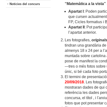
“Matemàtica a la vista”
Noticies del concurs
Apartat I
: Poden partic
que cursen actualment
FP, Cicles formatius i B
Apartat II
: Pot partici
l’apartat anterior.
Les fotografies,
original
tindran una grandària de a
almenys 18 x 24 per a l’a
muntada sobre cartolina a
pose de manifest la cond
—tres o més fotos sobre 
únic, si bé cada foto porta
El termini de presentació
20/09/2018
. Les fotograf
mostraran dades de qui c
referència les dades pers
concursa, el títol , i l'ar
fotos que pot presentar ca