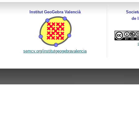
Institut GeoGebra Valencià
Societ
de 
semcv.org/institutgeogebravalencia