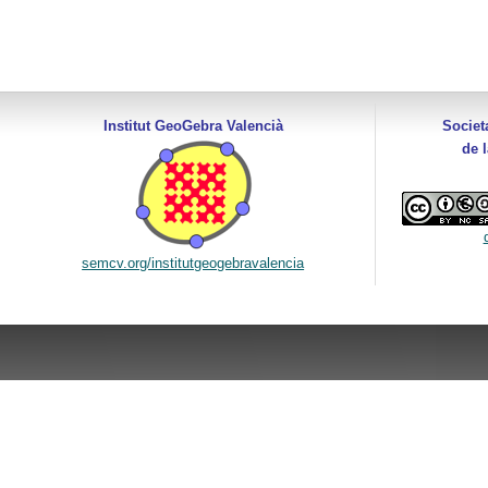
Institut GeoGebra Valencià
Societ
de 
semcv.org/institutgeogebravalencia