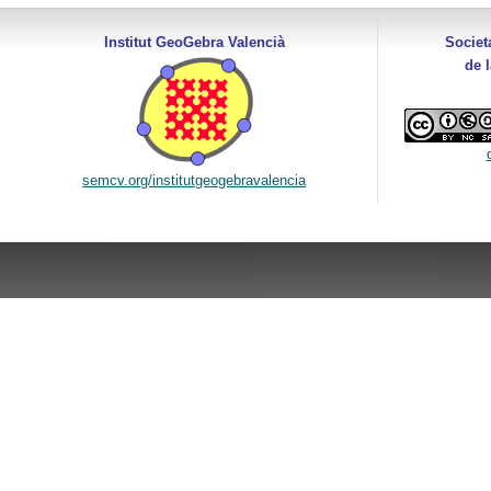
Institut GeoGebra Valencià
Societ
de 
semcv.org/institutgeogebravalencia