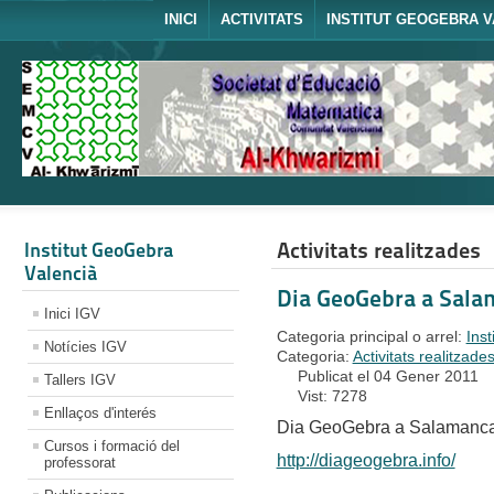
INICI
ACTIVITATS
INSTITUT GEOGEBRA V
Activitats realitzades
Institut GeoGebra
Valencià
Dia GeoGebra a Sala
Inici IGV
Categoria principal o arrel:
Ins
Notícies IGV
Categoria:
Activitats realitzade
Publicat el 04 Gener 2011
Tallers IGV
Vist: 7278
Enllaços d'interés
Dia GeoGebra a Salamanca
Cursos i formació del
http://diageogebra.info/
professorat