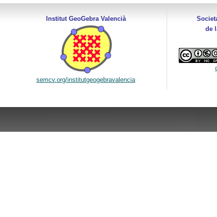
Institut GeoGebra Valencià
Societ
de 
semcv.org/institutgeogebravalencia