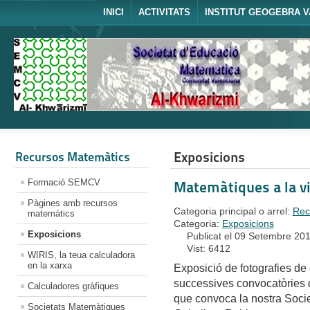
INICI
ACTIVITATS
INSTITUT GEOGEBRA V
Exposicions
Recursos Matemàtics
Formació SEMCV
Matemàtiques a la vi
Pàgines amb recursos
Categoria principal o arrel:
Rec
matemàtics
Categoria:
Exposicions
Exposicions
Publicat el 09 Setembre 20
Vist: 6412
WIRIS, la teua calculadora
en la xarxa
Exposició de fotografies de 
successives convocatòries d
Calculadores gràfiques
que convoca la nostra Socie
Societats Matemàtiques