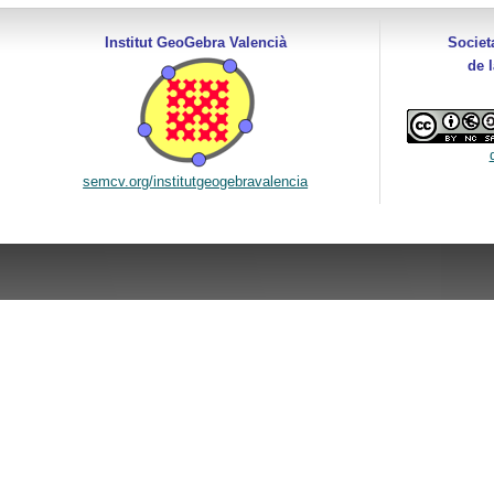
Institut GeoGebra Valencià
Societ
de 
semcv.org/institutgeogebravalencia