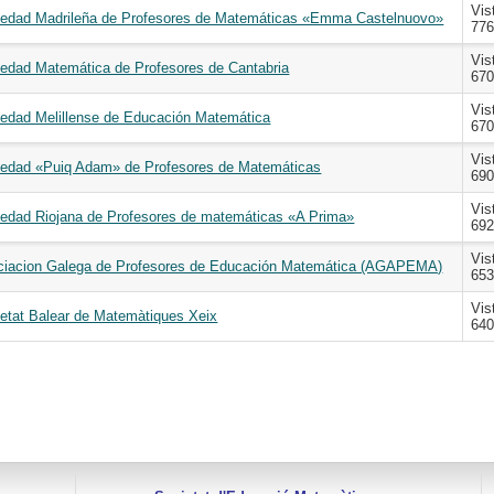
Vis
iedad Madrileña de Profesores de Matemáticas «Emma Castelnuovo»
77
Vis
edad Matemática de Profesores de Cantabria
67
Vis
edad Melillense de Educación Matemática
67
Vis
iedad «Puiq Adam» de Profesores de Matemáticas
69
Vis
edad Riojana de Profesores de matemáticas «A Prima»
69
Vis
ciacion Galega de Profesores de Educación Matemática (AGAPEMA)
65
Vis
etat Balear de Matemàtiques Xeix
64