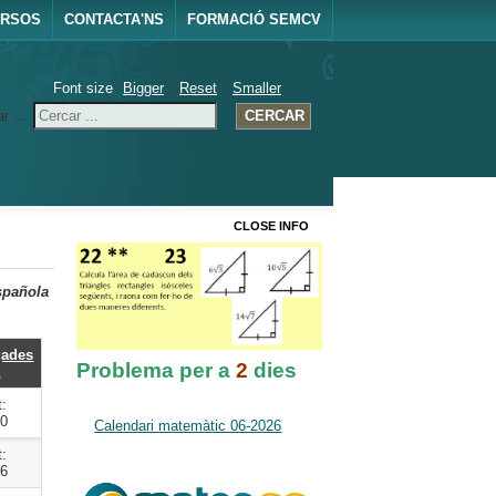
URSOS
CONTACTA'NS
FORMACIÓ SEMCV
Font size
Bigger
Reset
Smaller
r ...
CERCAR
CLOSE INFO
spañola
gades
Problema per a
2
dies
t
t:
30
Calendari matemàtic 06-2026
t:
36