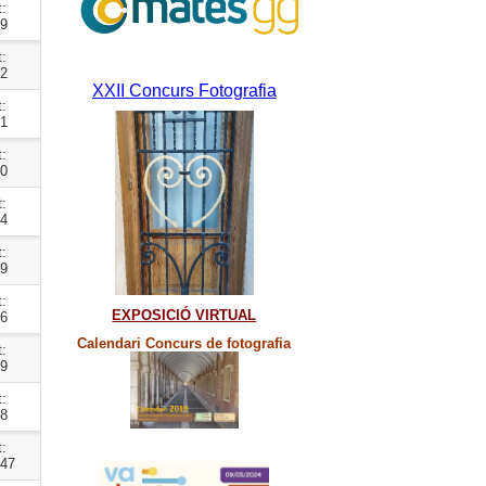
t:
89
t:
02
XXII Concurs Fotografia
t:
21
t:
00
t:
54
t:
49
t:
EXPOSICIÓ VIRTUAL
56
Calendari Concurs de fotografia
t:
99
t:
38
t:
947