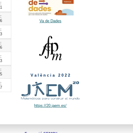
t:
61
t:
06
Va de Dades
t:
03
t:
06
t:
23
t:
35
V a l è n c i a 2 0 2 2
t:
07
https://20.jaem.es/