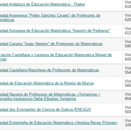
Vis
edad Andaluza de Educación Matemática - Thales
61
edad Aragonesa "Pedro Sánchez Ciruelo" de Profesores de
Vis
emáticas
62
Vis
edad Asturiana de Educación Matemática "Agustín de Pedrayes"
61
Vis
edad Canaria "Isaac Newton" de Profesores de Matemáticas
59
iación Castellana y Leonesa de Educación Matemática Miguel de
Vis
mán
60
Vis
iedad Castellano-Manchega de Profesores de Matemáticas
55
Vis
edad de Educación Matemática de la Región de Murcia
58
edad Navarra de Profesores de Matemáticas «Tornamira» /
Vis
matika lraskasicen Nafar Elkartea Tornamira
85
Vis
edad dos Ensinantes de Ciencia de Galicia (ENCIGA)
58
Vis
iedad Extremeña de Educación Matemática «Ventura Reyes Prósper»
10