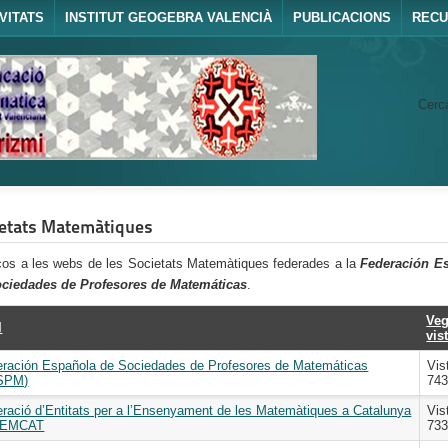
VITATS
INSTITUT GEOGEBRA VALENCIÀ
PUBLICACIONS
REC
Cerca
ietats Matemàtiques
ços a les webs de les Societats Matemàtiques federades a la
Federación E
ciedades de Profesores de Matemáticas
.
Ve
l
vis
ración Española de Sociedades de Profesores de Matemáticas
Vis
SPM)
74
ració d’Entitats per a l’Ensenyament de les Matemàtiques a Catalunya
Vis
EEMCAT
73