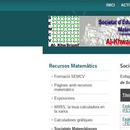
INICI
ACTI
Recursos Matemàtics
Soc
Formació SEMCV
Enlla
de So
Pàgines amb recursos
matemàtics
Títo
Exposicions
Fede
WIRIS, la teua calculadora en
(FE
la xarxa
Fede
Calculadores gràfiques
- F
Societats Matemàtiques