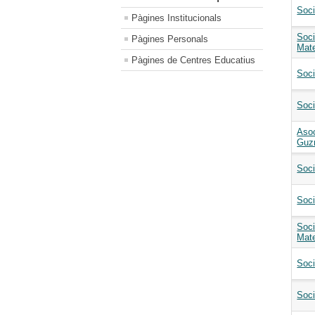
Soci
Pàgines Institucionals
Soci
Pàgines Personals
Mat
Pàgines de Centres Educatius
Soci
Soci
Asoc
Guz
Soc
Soci
Soci
Mate
Soci
Soc