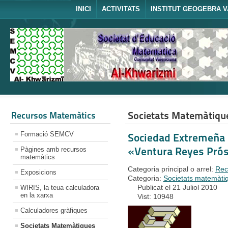
INICI
ACTIVITATS
INSTITUT GEOGEBRA V
Societats Matemàtiqu
Recursos Matemàtics
Formació SEMCV
Sociedad Extremeña
«Ventura Reyes Pró
Pàgines amb recursos
matemàtics
Categoria principal o arrel:
Rec
Exposicions
Categoria:
Societats matemàti
Publicat el 21 Juliol 2010
WIRIS, la teua calculadora
en la xarxa
Vist: 10948
Calculadores gràfiques
Societats Matemàtiques