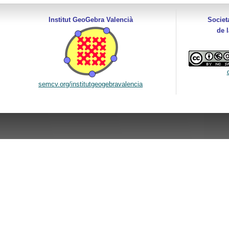
Institut GeoGebra Valencià
Societ
de 
semcv.org/institutgeogebravalencia