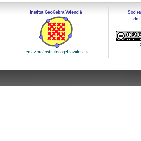
Institut GeoGebra Valencià
Societ
de 
semcv.org/institutgeogebravalencia