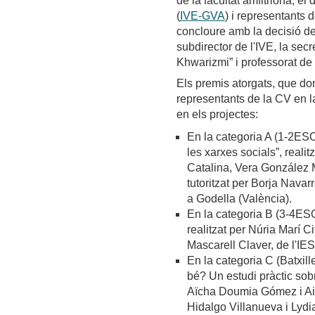
de la facultat amfitriona, el 
(
IVE-GVA
) i representants 
concloure amb la decisió del
subdirector de l'IVE, la sec
Khwarizmi” i professorat de 
Els premis atorgats, que do
representants de la CV en l
en els projectes:
En la categoria A (1-2ESO),
les xarxes socials”, reali
Catalina, Vera González M
tutoritzat per Borja Nava
a Godella (València).
En la categoria B (3-4ESO+
realitzat per Núria Marí Ci
Mascarell Claver, de l'IE
En la categoria C (Batxill
bé? Un estudi pràctic sobr
Aïcha Doumia Gómez i Aita
Hidalgo Villanueva i Lyd