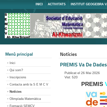
INICI
ACTIVITATS
INSTITUT GEOGEBRA V
Notícies
Menú principal
Inici
PREMIS Va De Dades
Qui som?
Publicat el 26 Mai 2026
Vist: 520
Inscripcions
PREMIS
Contacta amb la S E M C V
Notícies
Olimpíada Matemàtica
Formació SEMCV