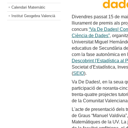
Calendari Matemàtic
Institut Geogebra Valencià
Divendres passat 15 de maig
lliurament de premis als pr
concurs
“Va De Dades! Conc
Ciència de Dades”
, organit
Universitat Miguel Hernández
educatius de Secundària de
com la fase autonòmica en 
Descobrint l'Estadística al 
Societat d'Estadística, Inve
(
SEIO
).
Va De Dades!, en la seua qu
participació de noranta-cinc
trenta-quatre projectes tutor
de la Comunitat Valenciana
L'acte de presentació dels tr
de Graus “Manuel Valdivia”,
Matemátiques de la UV. La 