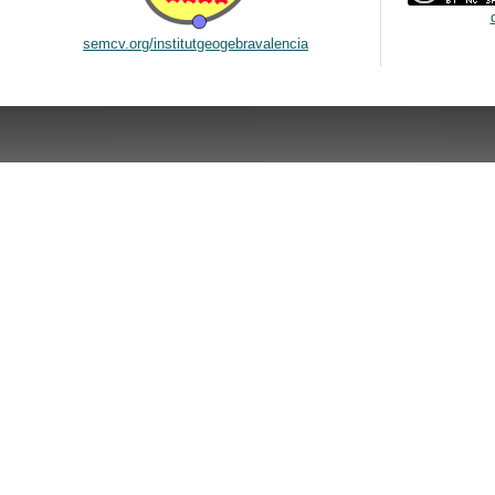
semcv.org/institutgeogebravalencia