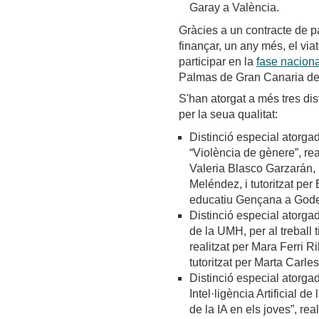
Garay a València.
Gràcies a un contracte de pa
finançar, un any més, el vi
participar en la
fase nacion
Palmas de Gran Canaria del
S'han atorgat a més tres dis
per la seua qualitat:
Distinció especial atorgada
“Violència de gènere”, rea
Valeria Blasco Garzarán, 
Meléndez, i tutoritzat per
educatiu Gençana a Godel
Distinció especial atorga
de la UMH, per al treball t
realitzat per Mara Ferri R
tutoritzat per Marta Carle
Distinció especial atorga
Intel·ligència Artificial de
de la IA en els joves”, re