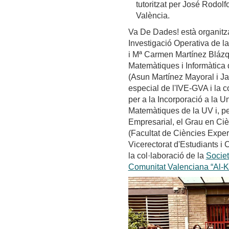
tutoritzat per José Rodolf
València.
Va De Dades! està organitza
Investigació Operativa de l
i Mª Carmen Martínez Blázqu
Matemàtiques i Informàtica 
(Asun Martínez Mayoral i Ja
especial de l'IVE-GVA i la c
per a la Incorporació a la Un
Matemàtiques de la UV i, pe
Empresarial, el Grau en Cièn
(Facultat de Ciències Experim
Vicerectorat d'Estudiants i
la col·laboració de la
Societ
Comunitat Valenciana “Al-