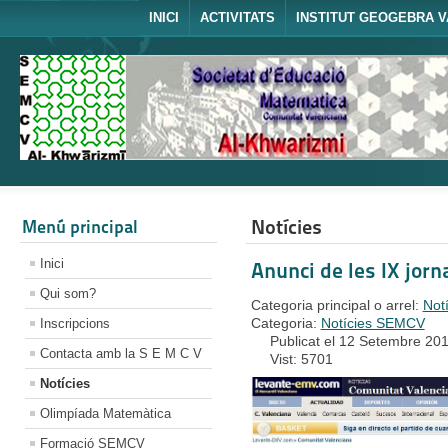
INICI
ACTIVITATS
INSTITUT GEOGEBRA V
Notícies
Menú principal
Inici
Anunci de les IX jorn
Qui som?
Categoria principal o arrel:
Not
Categoria:
Notícies SEMCV
Inscripcions
Publicat el 12 Setembre 20
Contacta amb la S E M C V
Vist: 5701
Notícies
Olimpíada Matemàtica
Formació SEMCV