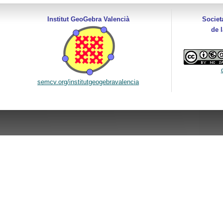
Institut GeoGebra Valencià
Societ
de 
semcv.org/institutgeogebravalencia