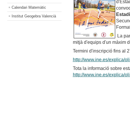
d'Esta
Calendari Matemàtic
convo
Estadí
Institut Geogebra Valencià
Secundà
Format
La par
mitjà d'equips d'un màxim de
Termini d'inscripció fins al
http://www.ine.es/explica/
Tota la informació sobre es
http://www.ine.es/explica/o