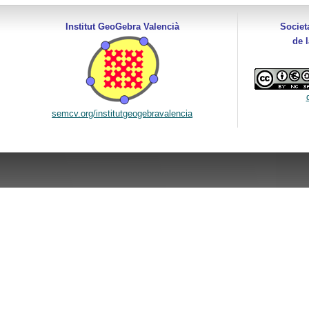
Institut GeoGebra Valencià
Societ
de 
semcv.org/institutgeogebravalencia