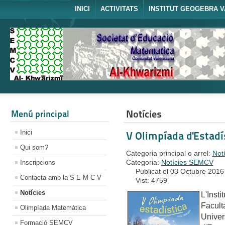
INICI
ACTIVITATS
INSTITUT GEOGEBRA V
Notícies
Menú principal
Inici
V Olimpíada d'Estadí
Qui som?
Categoria principal o arrel:
Not
Categoria:
Notícies SEMCV
Inscripcions
Publicat el 03 Octubre 2016
Contacta amb la S E M C V
Vist: 4759
Notícies
L'Insti
Facult
Olimpíada Matemàtica
Univer
Formació SEMCV