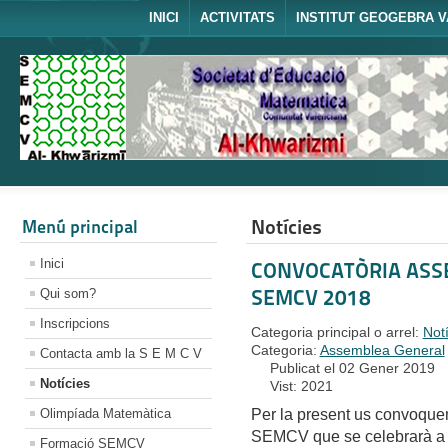
INICI
ACTIVITATS
INSTITUT GEOGEBRA V
Notícies
Menú principal
Inici
CONVOCATÒRIA ASS
SEMCV 2018
Qui som?
Inscripcions
Categoria principal o arrel:
Not
Categoria:
Assemblea General
Contacta amb la S E M C V
Publicat el 02 Gener 2019
Notícies
Vist: 2021
Olimpíada Matemàtica
Per la present us convoque
SEMCV que se celebrarà a le
Formació SEMCV