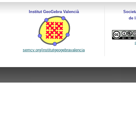
Institut GeoGebra Valencià
Societ
de 
semcv.org/institutgeogebravalencia