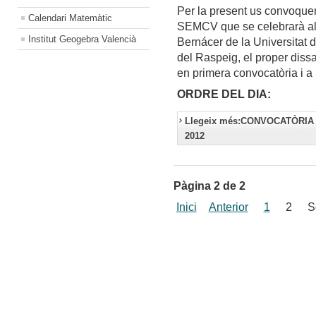
Per la present us convoquem
Calendari Matemàtic
SEMCV que se celebrarà al 
Institut Geogebra Valencià
Bernácer de la Universitat 
del Raspeig, el proper diss
en primera convocatòria i a
ORDRE DEL DIA:
Llegeix més:CONVOCATÒRIA
2012
Pàgina 2 de 2
Inici
Anterior
1
2
S