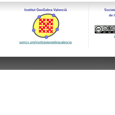
Institut GeoGebra Valencià
Societ
de 
semcv.org/institutgeogebravalencia