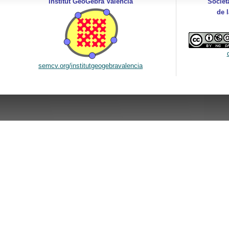
Institut GeoGebra Valencià
Societ
de 
semcv.org/institutgeogebravalencia