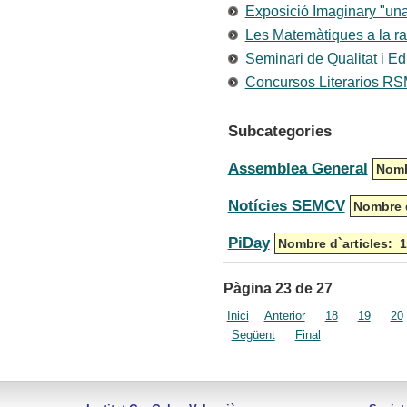
Exposició Imaginary "un
Les Matemàtiques a la ra
Seminari de Qualitat i E
Concursos Literarios R
Subcategories
Assemblea General
Nomb
Notícies SEMCV
Nombre d
PiDay
Nombre d`articles: 1
Pàgina 23 de 27
Inici
Anterior
18
19
20
Següent
Final