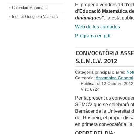
El proper divendres 19 d'o
Calendari Matemàtic
d'Educació Matemàtica d
Institut Geogebra Valencià
dinàmiques
"
, ja està publi
Web de les Jornades
Programa en pdf
CONVOCATÒRIA ASSE
S.E.M.C.V. 2012
Categoria principal o arrel:
Not
Categoria:
Assemblea General
Publicat el 12 Octubre 2012
Vist: 6724
Per la present us convoquem
SEMCV que se celebrarà al 
Bernácer de la Universitat 
del Raspeig, el proper diss
en primera convocatòria i a
ORDRE DEL DIA: