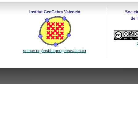
Institut GeoGebra Valencià
Societ
de 
semcv.org/institutgeogebravalencia