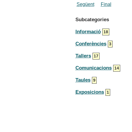
Següent
Final
Subcategories
Informació
18
Conferències
3
Tallers
17
Comunicacions
14
Taules
9
Exposicions
1