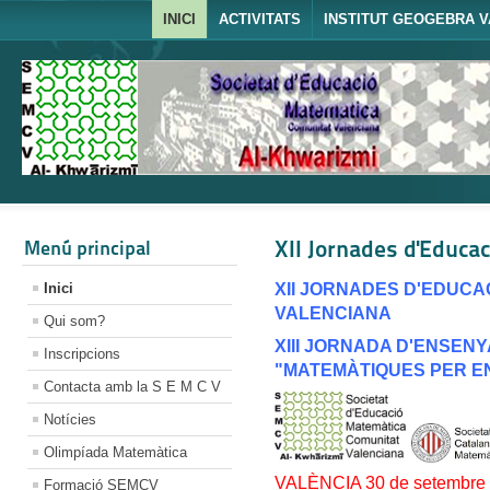
INICI
ACTIVITATS
INSTITUT GEOGEBRA V
XII Jornades d'Educa
Menú principal
Inici
XII JORNADES D'EDUCA
VALENCIANA
Qui som?
XIII JORNADA D'ENSEN
Inscripcions
"MATEMÀTIQUES PER E
Contacta amb la S E M C V
Notícies
Olimpíada Matemàtica
VALÈNCIA 30 de setembre i
Formació SEMCV