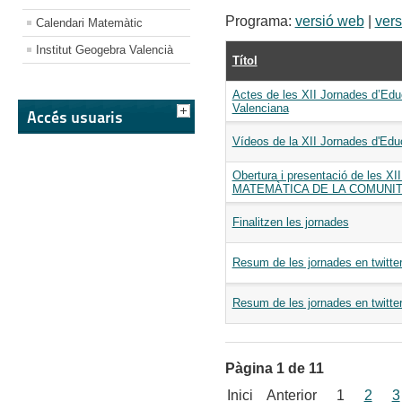
Programa:
versió web
|
vers
Calendari Matemàtic
Institut Geogebra Valencià
Títol
Actes de les XII Jornades d’Ed
Valenciana
Accés usuaris
Vídeos de la XII Jornades d'Ed
Obertura i presentació de les
MATEMÀTICA DE LA COMUNIT
Finalitzen les jornades
Resum de les jornades en twitte
Resum de les jornades en twitte
Pàgina 1 de 11
Inici
Anterior
1
2
3