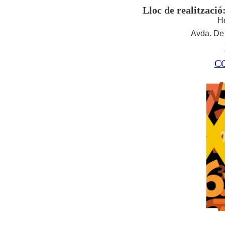
Lloc de realització
H
Avda. De 
C