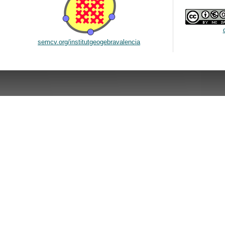
semcv.org/institutgeogebravalencia