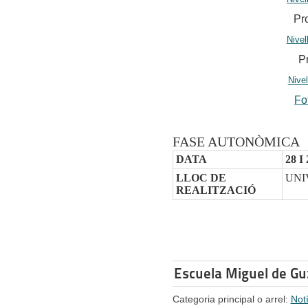
Pr
Nivel
P
Nivel
Fo
FASE AUTONÒMICA
DATA
28 I
LLOC DE
UNI
REALITZACIÓ
Escuela Miguel de Gu
Categoria principal o arrel:
Not