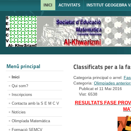
INICI
ACTIVITATS
INSTITUT GEOGEBRA V
Menú principal
Classificats per a la
Inici
Categoria principal o arrel:
Fas
Categoria:
Olimpíades anterior
Qui som?
Publicat el 11 Mai 2016
Vist: 6538
Inscripcions
RESULTATS FASE PROVI
Contacta amb la S E M C V
MA
Notícies
Olimpíada Matemàtica
Formació SEMCV