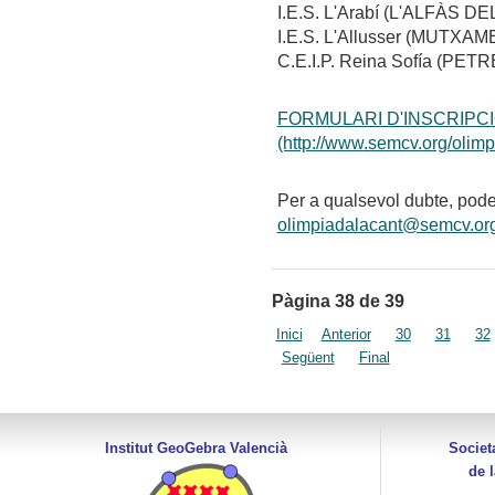
I.E.S. L'Arabí (L'ALFÀS DEL
I.E.S. L'Allusser (MUTXAM
C.E.I.P. Reina Sofía (PET
FORMULARI D'INSCRIPC
(http://www.semcv.org/olimp
Per a qualsevol dubte, pode
olimpiadalacant@semcv.or
Pàgina 38 de 39
Inici
Anterior
30
31
32
Següent
Final
Institut GeoGebra Valencià
Societ
de 