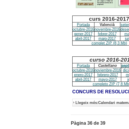
curs 2016-201
Portada
Valencià
sete
octubre-2016
novembre-2016
dese
gener-2017
febrer-2017
ma
abril-2017
maig-2017
ju
complet ZIP (8,3 Mb)
curso 2016-20
Portada
Castellano
sept
octubre-2016
noviembre-2016
dic
enero-2017
febrero-2017
m
abril-2017
mayo-2017
j
completo ZIP (7,8 Mb
CONCURS DE RESOLUCIÓ
Llegeix més:Calendari matemà
Pàgina 36 de 39