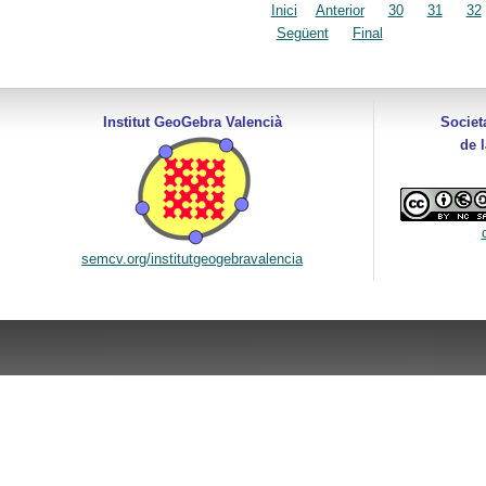
Inici
Anterior
30
31
32
Següent
Final
Institut GeoGebra Valencià
Societ
de 
semcv.org/institutgeogebravalencia