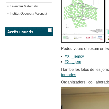
Calendari Matemàtic
Institut Geogebra Valencià
Accés usuaris
Podeu veure el resum en twi
#XII_jemcv
#XIII_jem
I també les fotos de les jo
jornades
Organitzadors i col·laborad