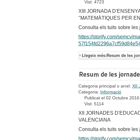
Vist: 4723
XIII JORNADA D'ENSEN
"MATEMÀTIQUES PER E
Consulta els tuits sobre le
https://storify.com/semcv/m
57f154fd2296a7cf59d84e5
Llegeix més:Resum de les jorn
Resum de les jornade
Categoria principal o arrel:
XII
Categoria:
Informació
Publicat el 02 Octubre 2016
Vist: 5114
XII JORNADES D'EDUCA
VALENCIANA
Consulta els tuits sobre le
https://storify.com/semcv/