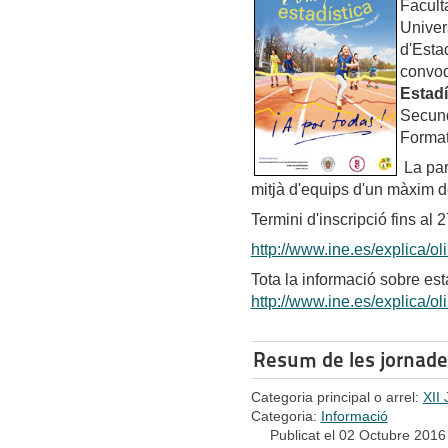
Facult
Univer
d'Esta
convo
Estadí
Secundà
Format
La par
mitjà d'equips d'un màxim de
Termini d'inscripció fins al
http://www.ine.es/explica/
Tota la informació sobre es
http://www.ine.es/explica/o
Resum de les jornades
Categoria principal o arrel:
XII
Categoria:
Informació
Publicat el 02 Octubre 2016