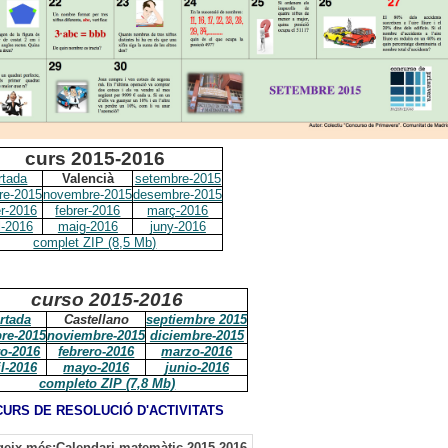
curs 2015-2016
rtada
Valencià
setembre-2015
re-2015
novembre-2015
desembre-2015
r-2016
febrer-2016
març-2016
l-2016
maig-2016
juny-2016
complet ZIP (8,5 Mb)
curso 2015-2016
rtada
Castellano
septiembre 2015
bre-2015
noviembre-2015
diciembre-2015
ro-2016
febrero-2016
marzo-2016
il-2016
mayo-2016
junio-2016
completo ZIP (7,8 Mb)
URS DE RESOLUCIÓ D'ACTIVITATS
geix més:Calendari matemàtic 2015-2016