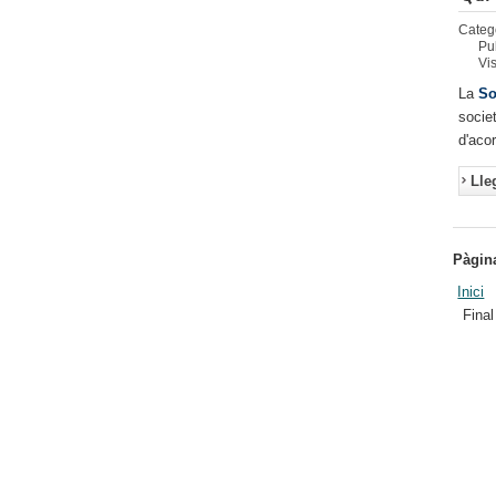
Categ
Pu
Vi
La
So
socie
d'aco
Lle
Pàgin
Inici
Final