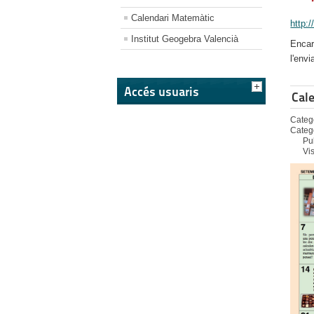
Calendari Matemàtic
http:
Institut Geogebra Valencià
Encara
l'envi
Accés usuaris
Cal
Catego
Categ
Pu
Vi