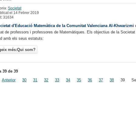
oria:
Societat
blicat el 14 Febrer 2019
st: 31634
cietat d'Educació Matemàtica de la Comunitat Valenciana Al-Khwarizmi
tat de professors i professores de Matemàtiques. Els objectius de la Societat
rd amb els seus estatuts:
geix més:Qui som?
a 39 de 39
Anterior
30
31
32
33
34
35
36
37
38
39
Se