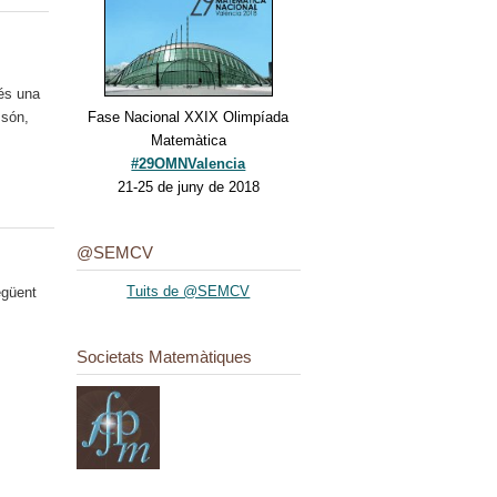
és una
 són,
Fase Nacional XXIX Olimpíada
Matemàtica
#29OMNValencia
21-25 de juny de 2018
@SEMCV
Tuits de @SEMCV
güent
Societats Matemàtiques