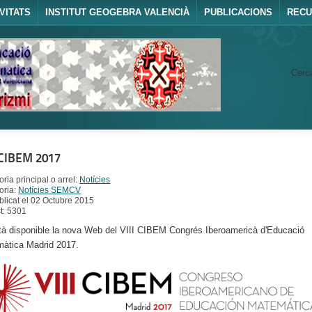
VITATS
INSTITUT GEOGEBRA VALENCIÀ
PUBLICACIONS
REC
Cerca
 CIBEM 2017
ria principal o arrel:
Notícies
oria:
Notícies SEMCV
blicat el 02 Octubre 2015
st: 5301
tà disponible la nova Web del VIII CIBEM Congrés Iberoamericà d'Educació
àtica Madrid 2017.