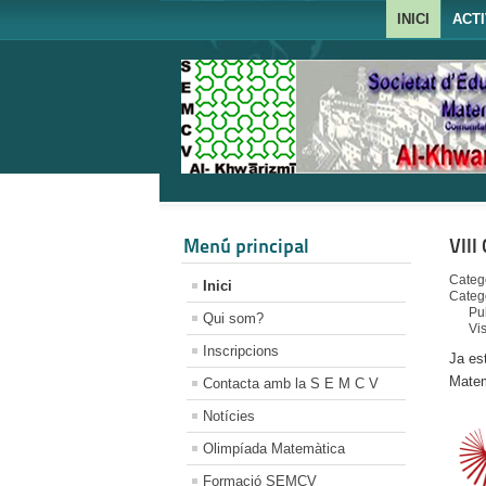
INICI
ACTI
Menú principal
VIII
Catego
Inici
Categ
Pu
Qui som?
Vi
Inscripcions
Ja es
Matem
Contacta amb la S E M C V
Notícies
Olimpíada Matemàtica
Formació SEMCV