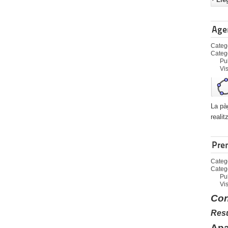
Age
Catego
Categ
Pu
Vi
La pà
reali
Pre
Catego
Categ
Pu
Vi
Con
Resu
Apa