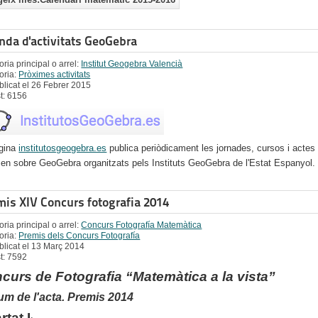
nda d'activitats GeoGebra
ria principal o arrel:
Institut Geogebra Valencià
oria:
Pròximes activitats
blicat el 26 Febrer 2015
st: 6156
gina
institutosgeogebra.es
publica periòdicament les jornades, cursos i actes
tzen sobre GeoGebra organitzats pels Instituts GeoGebra de l'Estat Espanyol.
mis XIV Concurs fotografia 2014
ria principal o arrel:
Concurs Fotografía Matemàtica
oria:
Premis dels Concurs Fotografía
blicat el 13 Març 2014
st: 7592
curs de Fotografia “Matemàtica a la vista”
m de l'acta. Premis 2014
rtat I