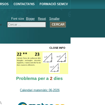
URSOS
CONTACTA'NS
FORMACIÓ SEMCV
Font size
Bigger
Reset
Smaller
r ...
CERCAR
CLOSE INFO
Problema per a
2
dies
Calendari matemàtic 06-2026