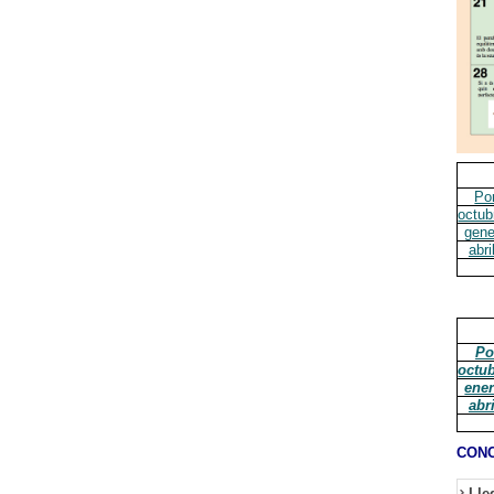
Po
octub
gene
abri
Po
octu
ene
abr
CONC
Lle