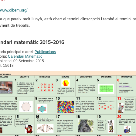
//www.cibem.org/
 que pareix molt llunyà, està obert el termini d'inscripció i també el termini p
ament de treballs.
endari matemàtic 2015-2016
ria principal o arrel:
Publicacions
oria:
Calendari Matemàtic
blicat el 09 Setembre 2015
st: 15618