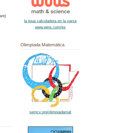
ant)
la teua calculadora en la xarxa
www.wiris.com/es
Olimpíada Matemàtica
semcv.org/olimpiadamat