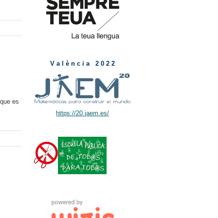
V a l è n c i a 2 0 2 2
 que es
https://20.jaem.es/