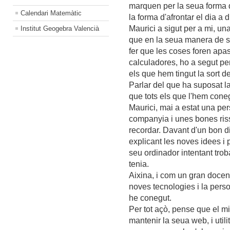
marquen per la seua forma d
Calendari Matemàtic
la forma d'afrontar el dia a d
Maurici a sigut per a mi, un
Institut Geogebra Valencià
que en la seua manera de s
fer que les coses foren apa
calculadores, ho a segut per
els que hem tingut la sort d
Parlar del que ha suposat la
que tots els que l'hem cone
Maurici, mai a estat una per
companyia i unes bones riss
recordar. Davant d'un bon 
explicant les noves idees i 
seu ordinador intentant troba
tenia.
Aixina, i com un gran docen
noves tecnologies i la per
he conegut.
Per tot açò, pense que el m
mantenir la seua web, i util