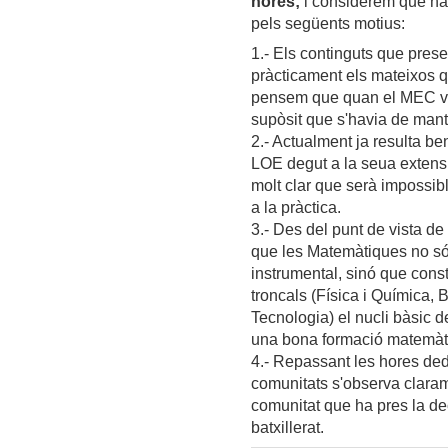
hores;
i considerem que ha 
pels següents motius:
1.- Els continguts que pres
pràcticament els mateixos q
pensem que quan el MEC va p
supòsit que s'havia de mant
2.- Actualment ja resulta be
LOE degut a la seua extensi
molt clar que serà impossibl
a la pràctica.
3.- Des del punt de vista de 
que les Matemàtiques no s
instrumental, sinó que cons
troncals (Física i Química, 
Tecnologia) el nucli bàsic d
una bona formació matemàt
4.- Repassant les hores ded
comunitats s'observa clara
comunitat que ha pres la dec
batxillerat.