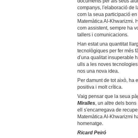
documents per als seus alum
companys, l'elaboració de
com la seua participació en
Matemàtica Al-Khwarizmi. Ha
com assistent, sempre ha vo
tallers i comunicacions.
Han estat una quantitat lla
tecnològiques per fer més f
d'una qualitat insuperable h
ulls a les noves tecnologies
nos una nova idea.
Per damunt de tot això, ha e
positiva i molt crítica.
Vaig pensar que la seua pà
Miralles
, un altre dels bons
ell s'encarregava de recupe
Matemàtica Al-Khwarizmi ha v
homenatge.
Ricard Peiró