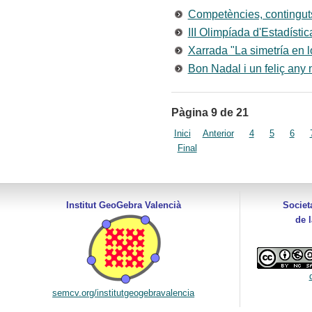
Competències, contingu
III Olimpíada d'Estadísti
Xarrada "La simetría en 
Bon Nadal i un feliç any
Pàgina 9 de 21
Inici
Anterior
4
5
6
Final
Institut GeoGebra Valencià
Societ
de 
semcv.org/institutgeogebravalencia