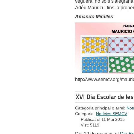
veguera, no sols s'alegraria
Adéu Maurici i fins la proper
Amando Miralles
http://www.semcv.org/mauric
XVI Dia Escolar de l
Categoria principal o arrel:
Not
Categoria:
Notícies SEMCV
Publicat el 11 Mai 2015
Vist: 5119
Dia 12 de maig es el
Dia Es