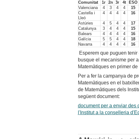
Comunitat
1r
2n
3r
4t
ESO
Valenciana
4
3
4
4
15
Castella i
4
4
4
4
16
Lleó
Astúries
4
5
4
4
17
Catalunya
3
4
4
4
15
Balears
4
4
4
4
16
Galícia
5
5
4
4
18
Navarra
4
4
4
4
16
Esperem que puguen tenir e
busque el mecanisme per a p
Matemàtiques en primer de B
Per a fer la campanya de pro
Matemàtiques en el batxille
de Matemàtiques dels Institu
següent document:
document per a enviar des 
l'Institut a la conselleria d'