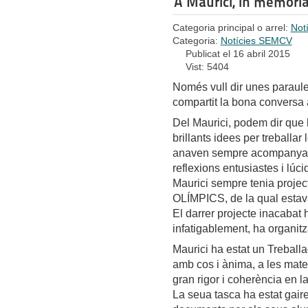
A Maurici, in memor
Categoria principal o arrel:
Not
Categoria:
Notícies SEMCV
Publicat el 16 abril 2015
Vist: 5404
Només vull dir unes parau
compartit la bona conversa a
Del Maurici, podem dir que 
brillants idees per treballa
anaven sempre acompanyade
reflexions entusiastes i lúci
Maurici sempre tenia proj
OLÍMPICS, de la qual estav
El darrer projecte inacabat 
infatigablement, ha organitz
Maurici ha estat un Treball
amb cos i ànima, a les mat
gran rigor i coherència en la
La seua tasca ha estat gaire