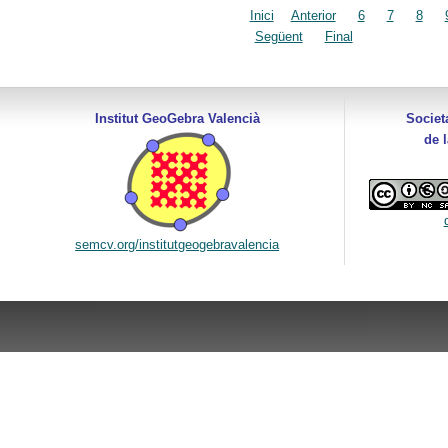
Inici
Anterior
6
7
8
Següent
Final
Institut GeoGebra Valencià
Societ
de 
semcv.org/institutgeogebravalencia