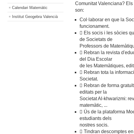
Comunitat Valenciana? Els 
Calendari Matemàtic
son:
Institut Geogebra Valencià
Col·laborar en que la Soc
funcionament.
 Els socis i les sòcies 
de Societats de
Professors de Matemàtiq
 Rebran la revista d'ed
del Dia Escolar
de les Matemàtiques, edit
 Rebran tota la informaci
Societat.
 Rebran de forma gratuït
editats per la
Societat Al-khwarizmi: re
matemàtic, ...
 Ús de la plataforma Moo
estudiants dels
nostres socis.
 Tindran descomptes en 