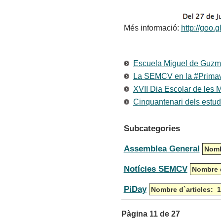
Més informació:
http://goo.
Escuela Miguel de Guzmá
La SEMCV en la #Prima
XVII Dia Escolar de les
Cinquantenari dels estu
Subcategories
Assemblea General
Nomb
Notícies SEMCV
Nombre d
PiDay
Nombre d`articles: 1
Pàgina 11 de 27