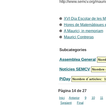
http://www.semcv.org/mauric
XVI Dia Escolar de les 
Hores de Matemàtiques en
A Maurici, in memoriam
Maurici Contreras
Subcategories
Assemblea General
Nomb
Notícies SEMCV
Nombre d
PiDay
Nombre d`articles: 1
Pàgina 14 de 27
Inici
Anterior
9
10
11
Següent
Final