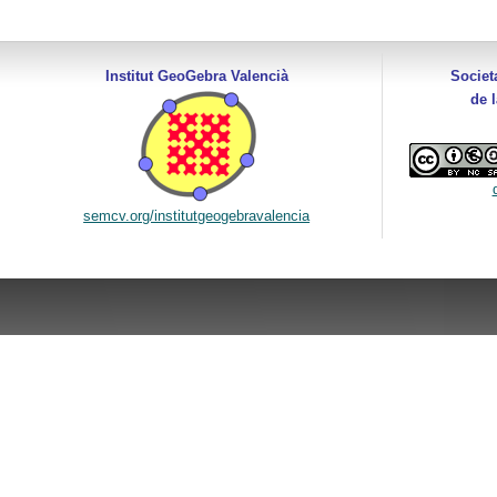
Institut GeoGebra Valencià
Societ
de 
semcv.org/institutgeogebravalencia